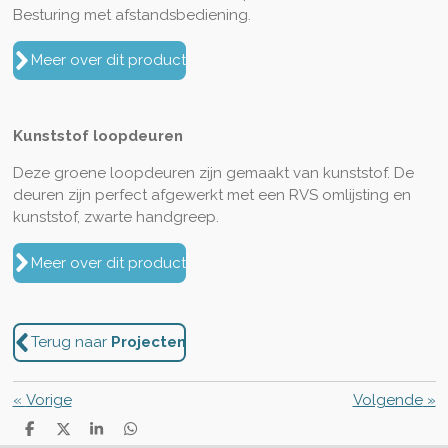
Besturing met afstandsbediening.
Meer over dit product
Kunststof loopdeuren
Deze groene loopdeuren zijn gemaakt van kunststof. De
deuren zijn perfect afgewerkt met een RVS omlijsting en
kunststof, zwarte handgreep.
Meer over dit product
Terug naar
Projecten
«
Vorige
Volgende
»
D
D
S
D