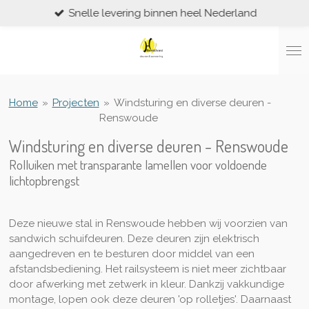
Snelle levering binnen heel Nederland
Ga
direct
naar
de
hoofdinhoud
Home
»
Projecten
»
Windsturing en diverse deuren -
Renswoude
Windsturing en diverse deuren - Renswoude
Rolluiken met transparante lamellen voor voldoende
lichtopbrengst
Deze nieuwe stal in Renswoude hebben wij voorzien van
sandwich schuifdeuren. Deze deuren zijn elektrisch
aangedreven en te besturen door middel van een
afstandsbediening. Het railsysteem is niet meer zichtbaar
door afwerking met zetwerk in kleur. Dankzij vakkundige
montage, lopen ook deze deuren 'op rolletjes'. Daarnaast