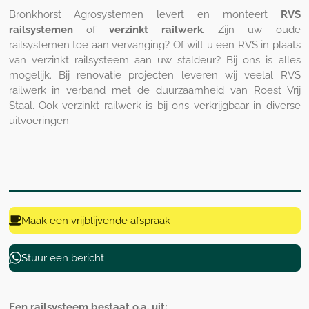
Bronkhorst Agrosystemen levert en monteert
RVS
railsystemen
of
verzinkt railwerk
. Zijn uw oude
railsystemen toe aan vervanging? Of wilt u een RVS in plaats
van verzinkt railsysteem aan uw staldeur? Bij ons is alles
mogelijk. Bij renovatie projecten leveren wij veelal RVS
railwerk in verband met de duurzaamheid van Roest Vrij
Staal. Ook verzinkt railwerk is bij ons verkrijgbaar in diverse
uitvoeringen.
Maak een vrijblijvende afspraak
Stuur een bericht
Een railsysteem bestaat o.a. uit: