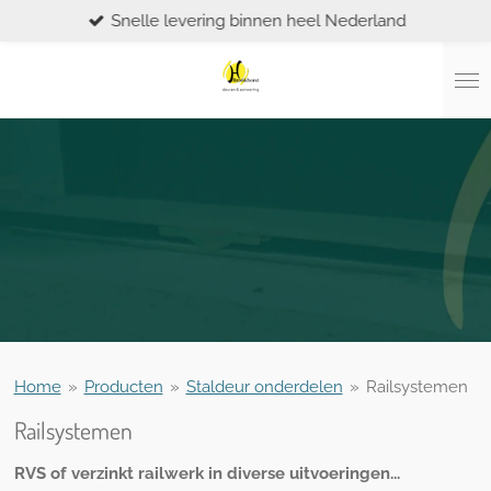
Snelle levering binnen heel Nederland
Ga
direct
naar
de
hoofdinhoud
Home
»
Producten
»
Staldeur onderdelen
»
Railsystemen
Railsystemen
RVS of verzinkt railwerk in diverse uitvoeringen...