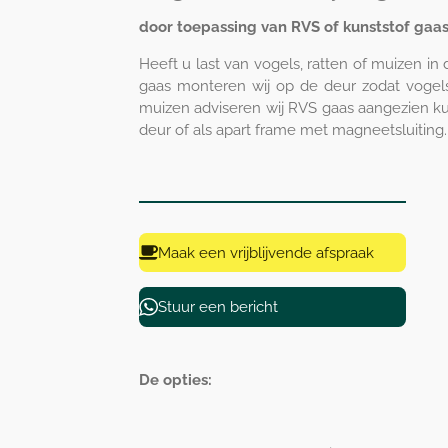
door toepassing van RVS of kunststof gaa
Heeft u last van vogels, ratten of muizen in
gaas monteren wij op de deur zodat vogel
muizen adviseren wij RVS gaas aangezien ku
deur of als apart frame met magneetsluiting
Maak een vrijblijvende afspraak
Stuur een bericht
De opties: