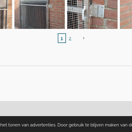
1
2
erd door
RK Project
et tonen van advertenties. Door gebruik te blijven maken van d
acy Statement
-
Disclaimer
-
Contact