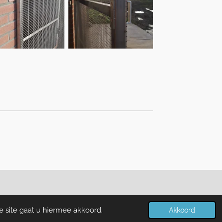
e site gaat u hiermee akkoord.
Akkoord