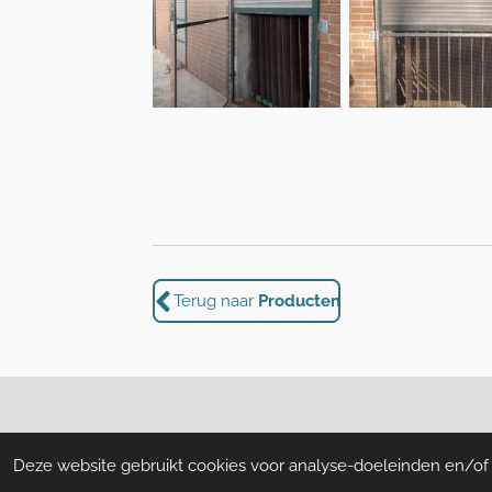
Terug naar
Producten
© 2020 Bronkhorst Agrosystemen
Gerealise
Deze website gebruikt cookies voor analyse-doeleinden en/of h
Algemene voorwaarden
-
Priv