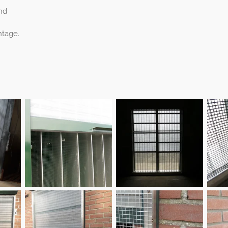
nd
ntage.