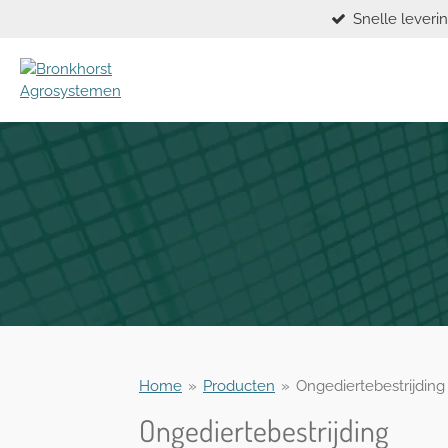
Snelle leveri
Ga
direct
naar
de
hoofdinhoud
Home
»
Producten
»
Ongediertebestrijding
Ongediertebestrijding