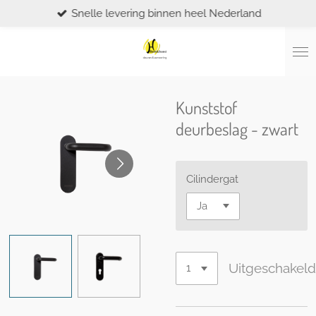
Snelle levering binnen heel Nederland
Ga
direct
naar
de
hoofdinhoud
Kunststof
deurbeslag - zwart
Cilindergat
Uitgeschakel