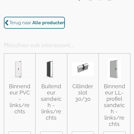
D
D
S
D
e
e
h
e
l
e
a
l
e
l
r
e
n
e
n
Terug naar
Alle producten
Misschien ook interessant...
Binnend
Buitend
Cillinder
Binnend
eur PVC
eur
slot
eur LL-
-
sandwic
30/30
profiel
links/re
h -
sandwic
chts
links/re
h -
chts
links/re
chts